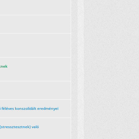
eknek
 féléves konszolidált eredményei
(stressztesztnek) való