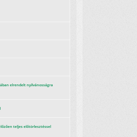
-ában elrendelt nyilvánosságra
l
zően teljes előtörlesztéssel