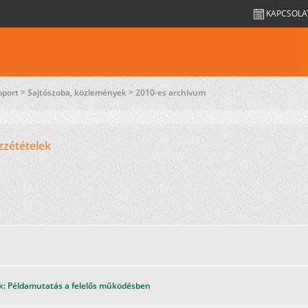
KAPCSOLA
oport >
Sajtószoba, közlemények >
2010-es archívum
zzétételek
k: Példamutatás a felelős működésben