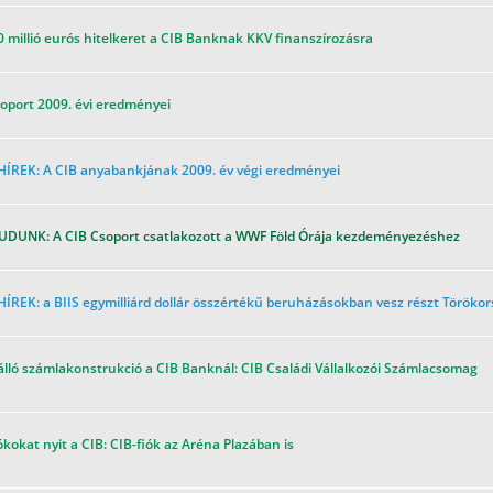
 millió eurós hitelkeret a CIB Banknak KKV finanszírozásra
oport 2009. évi eredményei
HÍREK: A CIB anyabankjának 2009. év végi eredményei
UDUNK: A CIB Csoport csatlakozott a WWF Föld Órája kezdeményezéshez
ÍREK: a BIIS egymilliárd dollár összértékű beruházásokban vesz részt Töröko
lló számlakonstrukció a CIB Banknál: CIB Családi Vállalkozói Számlacsomag
ókokat nyit a CIB: CIB-fiók az Aréna Plazában is