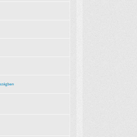
rszágban