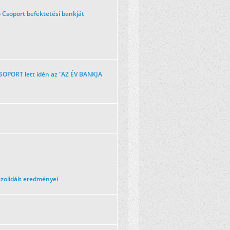
o Csoport befektetési bankját
OPORT lett idén az "AZ ÉV BANKJA
zolidált eredményei