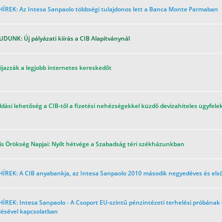
HÍREK: Az Intesa Sanpaolo többségi tulajdonos lett a Banca Monte Parmaban
DUNK: Új pályázati kiírás a CIB Alapítványnál
díjazzák a legjobb internetes kereskedőt
dási lehetőség a CIB-től a fizetési nehézségekkel küzdő devizahiteles ügyfel
is Örökség Napjai: Nyílt hétvége a Szabadság téri székházunkban
ÍREK: A CIB anyabankja, az Intesa Sanpaolo 2010 második negyedéves és első
ÍREK: Intesa Sanpaolo - A Csoport EU-szintű pénzintézeti terhelési próbának 
lésével kapcsolatban