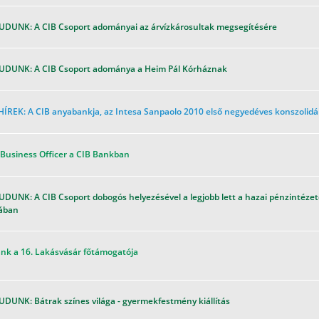
UDUNK: A CIB Csoport adományai az árvízkárosultak megsegítésére
UDUNK: A CIB Csoport adománya a Heim Pál Kórháznak
HÍREK: A CIB anyabankja, az Intesa Sanpaolo 2010 első negyedéves konszolid
 Business Officer a CIB Bankban
DUNK: A CIB Csoport dobogós helyezésével a legjobb lett a hazai pénzintézet
ában
ank a 16. Lakásvásár főtámogatója
DUNK: Bátrak színes világa - gyermekfestmény kiállítás