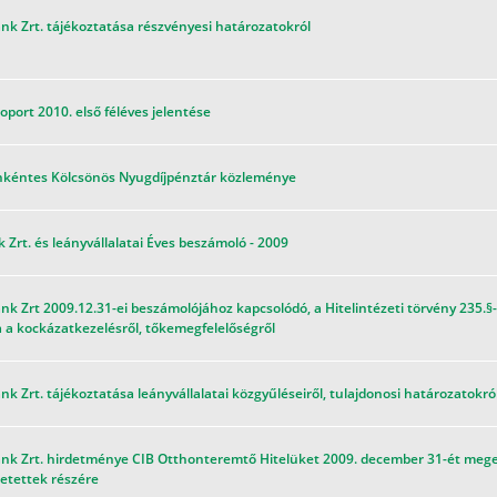
nk Zrt. tájékoztatása részvényesi határozatokról
oport 2010. első féléves jelentése
nkéntes Kölcsönös Nyugdíjpénztár közleménye
 Zrt. és leányvállalatai Éves beszámoló - 2009
nk Zrt 2009.12.31-ei beszámolójához kapcsolódó, a Hitelintézeti törvény 235.§
 a kockázatkezelésről, tőkemegfelelőségről
nk Zrt. tájékoztatása leányvállalatai közgyűléseiről, tulajdonosi határozatokró
nk Zrt. hirdetménye CIB Otthonteremtő Hitelüket 2009. december 31-ét megelő
zetettek részére