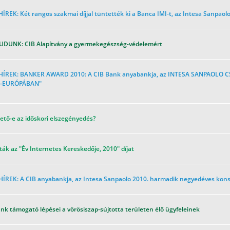
ÍREK: Két rangos szakmai díjjal tüntették ki a Banca IMI-t, az Intesa Sanpaol
UDUNK: CIB Alapítvány a gyermekegészség-védelemért
HÍREK: BANKER AWARD 2010: A CIB Bank anyabankja, az INTESA SANPAOLO CS
-EURÓPÁBAN"
ető-e az időskori elszegényedés?
ták az "Év Internetes Kereskedője, 2010" díjat
HÍREK: A CIB anyabankja, az Intesa Sanpaolo 2010. harmadik negyedéves kons
nk támogató lépései a vörösiszap-sújtotta területen élő ügyfeleinek