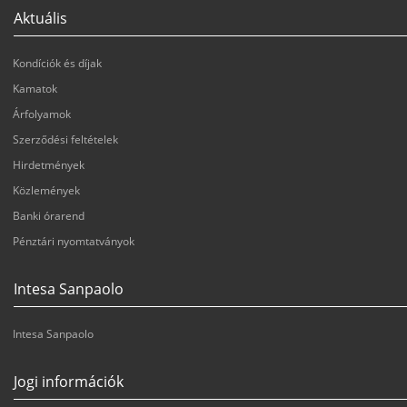
l
f
Aktuális
i
a
Kondíciók és díjak
n
c
Kamatok
k
e
Árfolyamok
e
b
Szerződési feltételek
d
o
Hirdetmények
i
o
Közlemények
Banki órarend
n
k
Pénztári nyomtatványok
Intesa Sanpaolo
Intesa Sanpaolo
Jogi információk