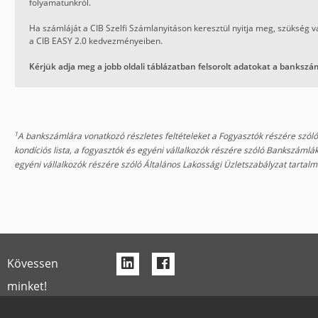
folyamatunkról.
Ha számláját a CIB Szelfi Számlanyitáson keresztül nyitja meg, szükség v
a CIB EASY 2.0 kedvezményeiben.
Kérjük adja meg a jobb oldali táblázatban felsorolt adatokat a bankszá
1
A bankszámlára vonatkozó részletes feltételeket a Fogyasztók részére szó
kondíciós lista, a fogyasztók és egyéni vállalkozók részére szóló Bankszámlá
egyéni vállalkozók részére szóló Általános Lakossági Üzletszabályzat tarta
f
f
Kövessen
a
a
minket!
-
-