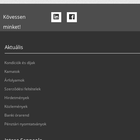
f
f
Kövessen
a
a
minket!
-
-
l
f
Aktuális
i
a
Kondíciók és díjak
n
c
Kamatok
k
e
Árfolyamok
e
b
Szerződési feltételek
d
o
Hirdetmények
i
o
Közlemények
Banki órarend
n
k
Pénztári nyomtatványok